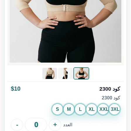
$10
كود 2300
كود 2300
S
M
L
XL
XXL
3XL
-
+
العدد