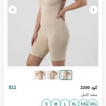
‹
›
$11
كود 2200
مشد كامل
S
M
L
XL
XXL
3XL