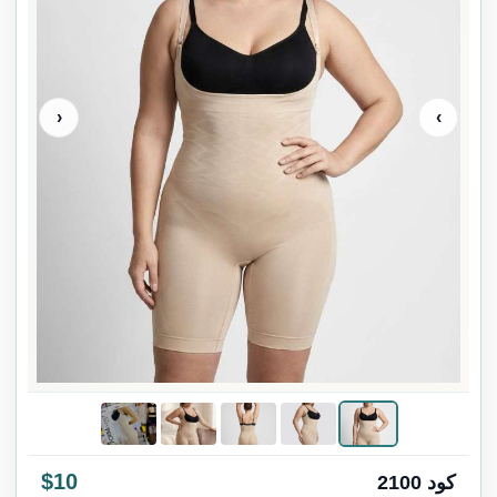
‹
›
$10
كود 2100