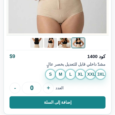
$9
كود 1400
مشدّ داخلي قابل للتعديل بخصر عالٍ
S
M
L
XL
XXL
3XL
-
+
العدد
إضافة إلى السلة