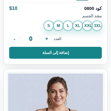
$10
كود 0800
مشد الجسم
S
M
L
XL
XXL
3XL
-
+
العدد
إضافة إلى السلة