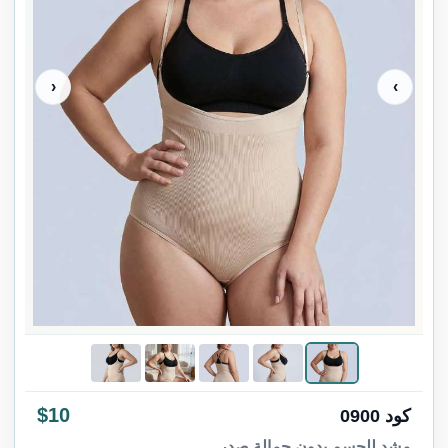
‹
›
$10
كود 0900
مشد للجسم بدون حمالة صدر