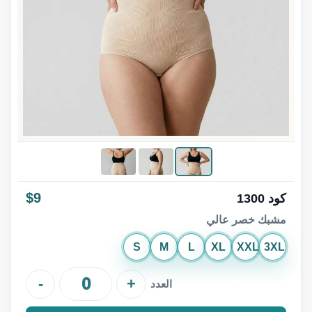
$9
كود 1300
مشبك خصر عالي
S
M
L
XL
XXL
3XL
-
+
العدد