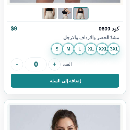
$9
كود 0600
مشدّ الخصر والارداف والارجل
S
M
L
XL
XXL
3XL
-
+
العدد
إضافة إلى السلة