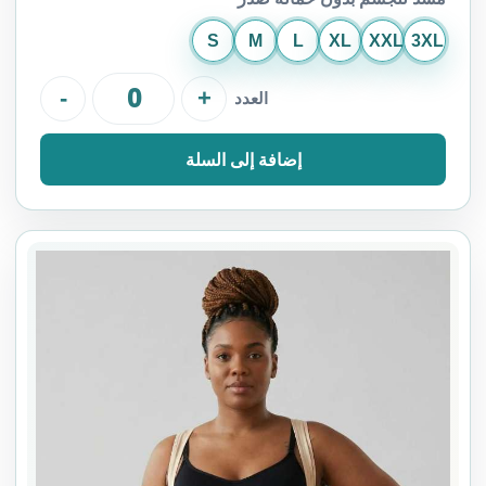
S
M
L
XL
XXL
3XL
-
+
العدد
إضافة إلى السلة