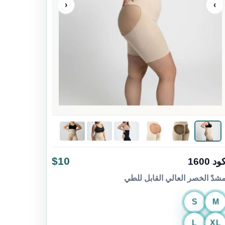
‹
›
$10
ود 1600
شدّ الخصر العالي القابل للطي
S
M
L
XL