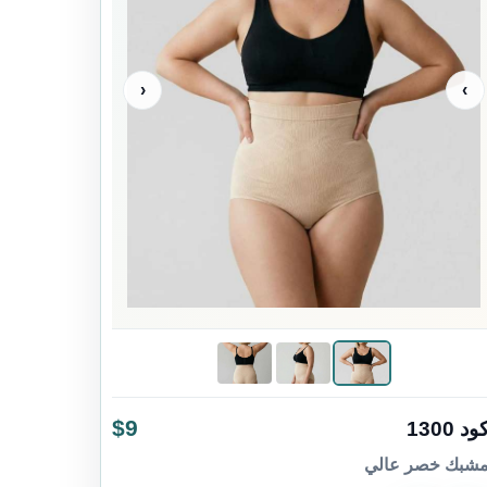
‹
›
$9
ود 1300
شبك خصر عالي