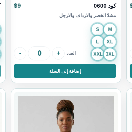
$9
كود 0600
ك
مشدّ الخصر والارداف والارجل
م
S
M
L
XL
-
+
العدد
XXL
3XL
إضافة إلى السلة