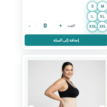
S
M
L
XL
-
+
العدد
XXL
3XL
إضافة إلى السلة