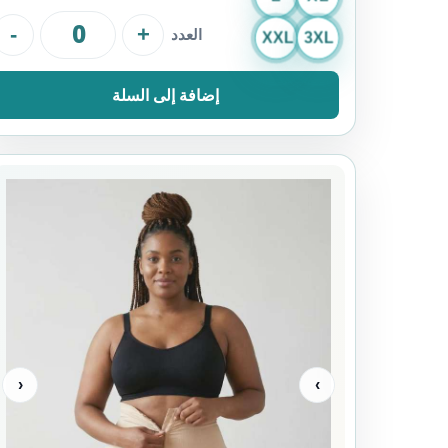
-
+
العدد
XXL
3XL
إضافة إلى السلة
‹
›