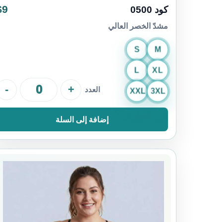
$9
كود 0500
مشدّ الخصر العالي
S
M
L
XL
-
+
العدد
XXL
3XL
إضافة إلى السلة