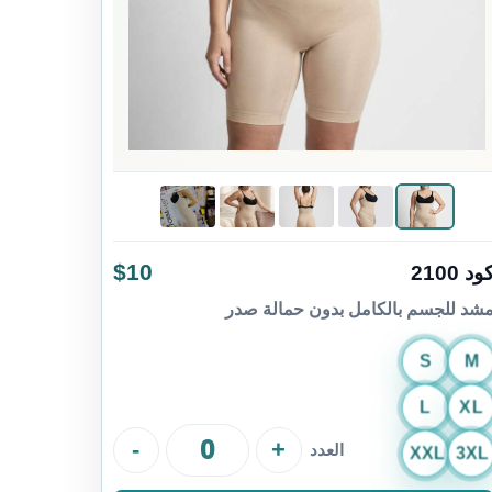
$10
ود 2100
شد للجسم بالكامل بدون حمالة صدر
S
M
L
XL
-
+
العدد
XXL
3XL