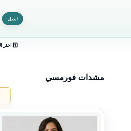
اتصل
1️⃣ اختر القياس
مشدات فورمسي