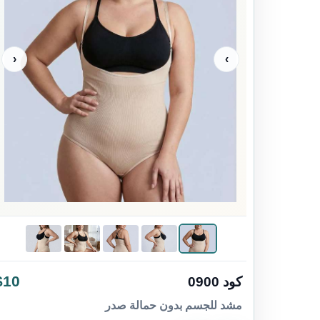
‹
›
$10
كود 0900
مشد للجسم بدون حمالة صدر