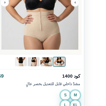
‹
›
$9
كود 1400
مشدّ داخلي قابل للتعديل بخصر عالٍ
S
M
L
XL