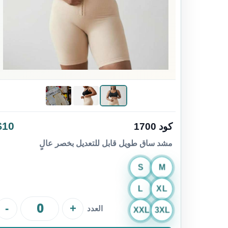
$10
كود 1700
مشد ساق طويل قابل للتعديل بخصر عالٍ
S
M
L
XL
-
+
العدد
XXL
3XL