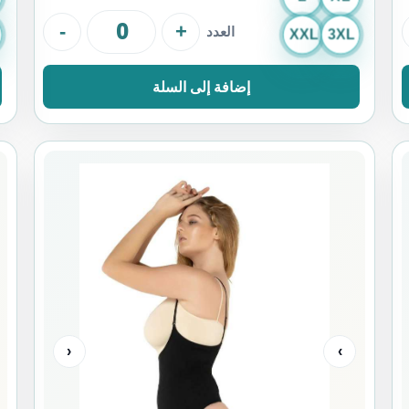
-
+
العدد
XXL
3XL
إضافة إلى السلة
‹
›