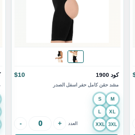
$10
كود 1900
ك
مشد حقن كامل حفر اسفل الصدر
م
S
M
L
XL
-
+
العدد
XXL
3XL