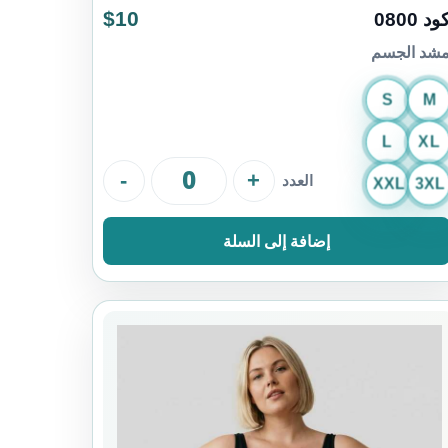
$10
ود 0800
شد الجسم
S
M
L
XL
-
+
العدد
XXL
3XL
إضافة إلى السلة