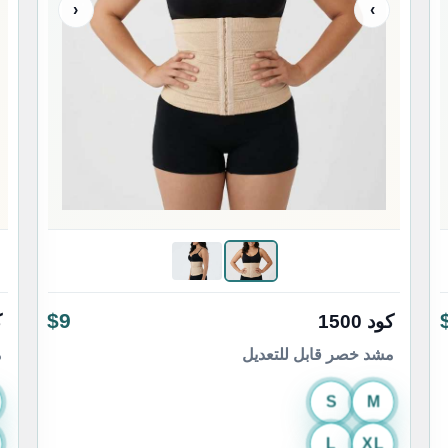
‹
›
$9
كود 1500
ك
مشد خصر قابل للتعديل
م
S
M
L
XL