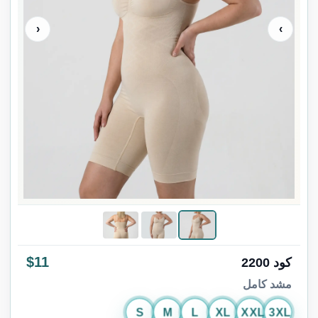
‹
›
$11
كود 2200
مشد كامل
S
M
L
XL
XXL
3XL