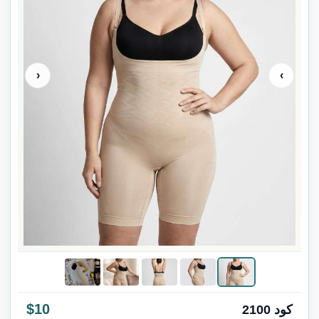
‹
›
$10
كود 2100