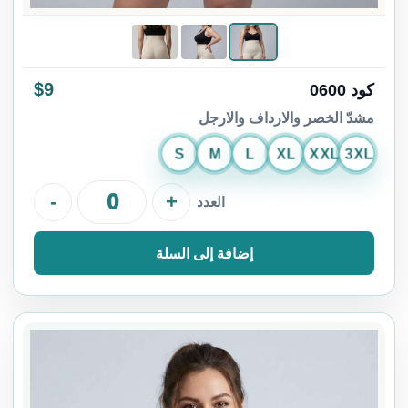
$9
كود 0600
مشدّ الخصر والارداف والارجل
S
M
L
XL
XXL
3XL
-
+
العدد
إضافة إلى السلة