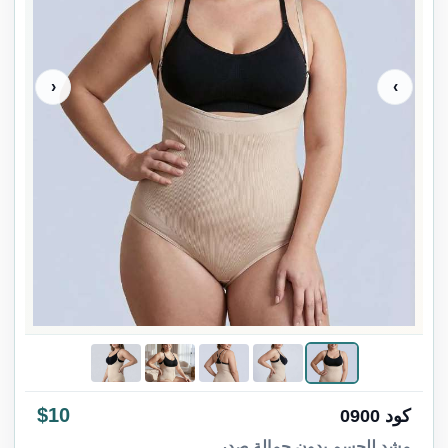
‹
›
$10
كود 0900
مشد للجسم بدون حمالة صدر