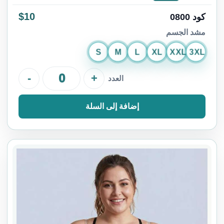
$10
كود 0800
مشد الجسم
S
M
L
XL
XXL
3XL
-
+
العدد
إضافة إلى السلة