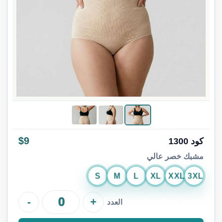
$9
كود 1300
مشبك خصر عالي
S
M
L
XL
XXL
3XL
-
+
العدد