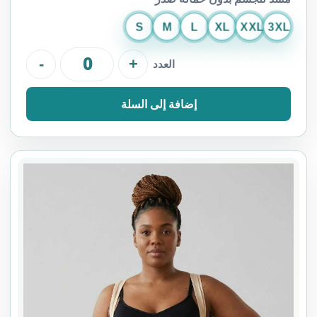
S
M
L
XL
XXL
3XL
-
+
العدد
إضافة إلى السلة