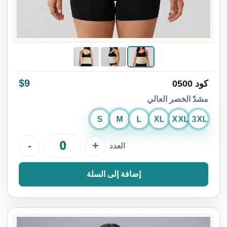
$9
كود 0500
مشدّ الخصر العالي
S
M
L
XL
XXL
3XL
-
+
العدد
إضافة إلى السلة