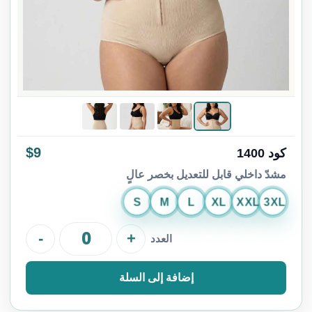
$9
كود 1400
مشدّ داخلي قابل للتعديل بخصر عالٍ
S
M
L
XL
XXL
3XL
-
+
العدد
إضافة إلى السلة