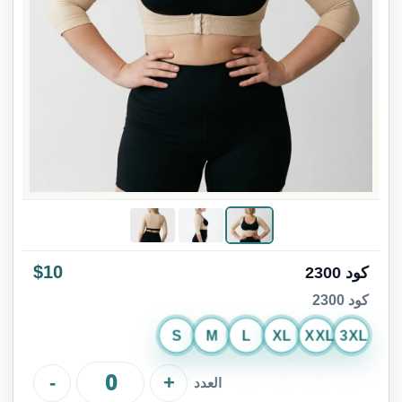
$10
كود 2300
كود 2300
S
M
L
XL
XXL
3XL
-
+
العدد