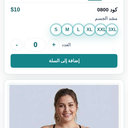
$10
كود 0800
مشد الجسم
S
M
L
XL
XXL
3XL
-
+
العدد
إضافة إلى السلة