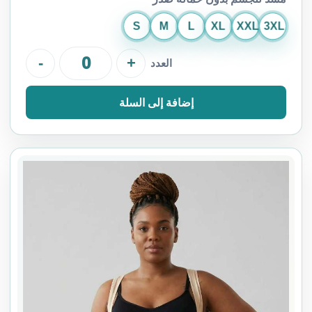
S
M
L
XL
XXL
3XL
-
+
العدد
إضافة إلى السلة