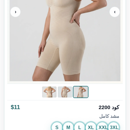
‹
›
$11
كود 2200
مشد كامل
S
M
L
XL
XXL
3XL