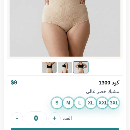
$9
كود 1300
مشبك خصر عالي
S
M
L
XL
XXL
3XL
-
+
العدد