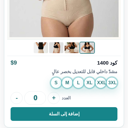
$9
كود 1400
مشدّ داخلي قابل للتعديل بخصر عالٍ
S
M
L
XL
XXL
3XL
-
+
العدد
إضافة إلى السلة