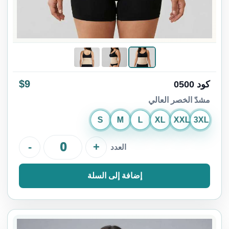
$9
كود 0500
مشدّ الخصر العالي
S
M
L
XL
XXL
3XL
-
+
العدد
إضافة إلى السلة