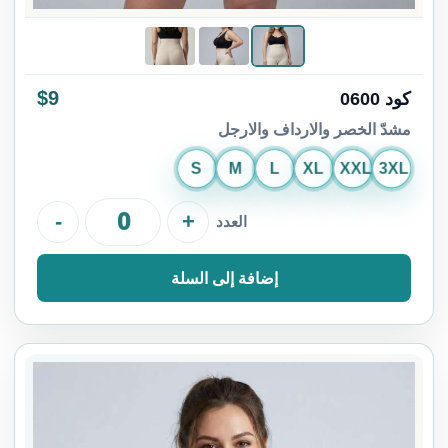
$9
كود 0600
مشدّ الخصر والارداف والارجل
S
M
L
XL
XXL
3XL
-
+
العدد
إضافة إلى السلة