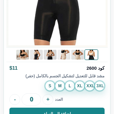
$11
كود 2600
مشد قابل للتعديل لتشكيل الجسم بالكامل (حفر)
S
M
L
XL
XXL
3XL
-
+
العدد
إضافة إلى السلة