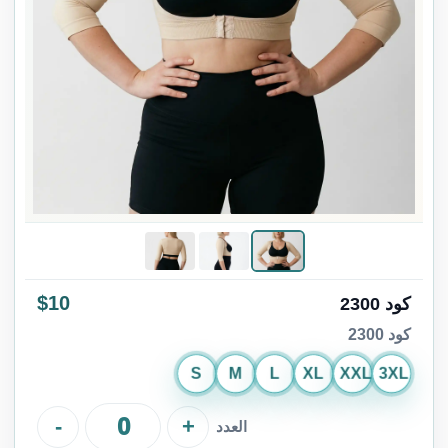
$10
كود 2300
كود 2300
S
M
L
XL
XXL
3XL
-
+
العدد