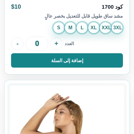
$10
كود 1700
مشد ساق طويل قابل للتعديل بخصر عالٍ
S
M
L
XL
XXL
3XL
-
+
العدد
إضافة إلى السلة