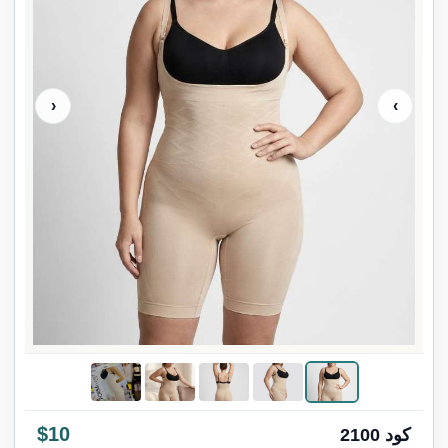
‹
›
$10
كود 2100