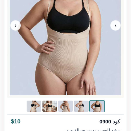
‹
›
$10
كود 0900
مشد للجسم بدون حمالة صدر