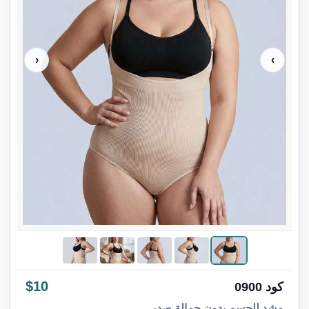
‹
›
$10
كود 0900
مشد للجسم بدون حمالة صدر