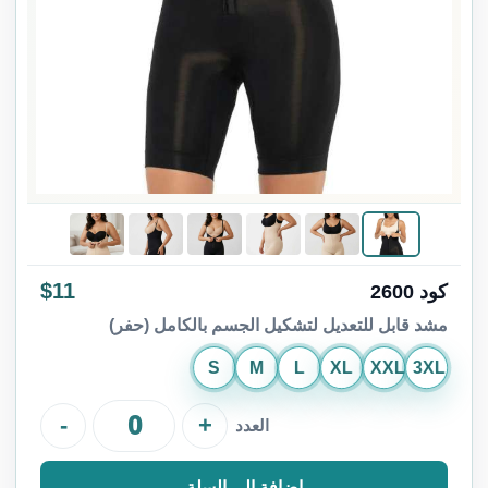
$11
كود 2600
مشد قابل للتعديل لتشكيل الجسم بالكامل (حفر)
S
M
L
XL
XXL
3XL
-
+
العدد
إضافة إلى السلة