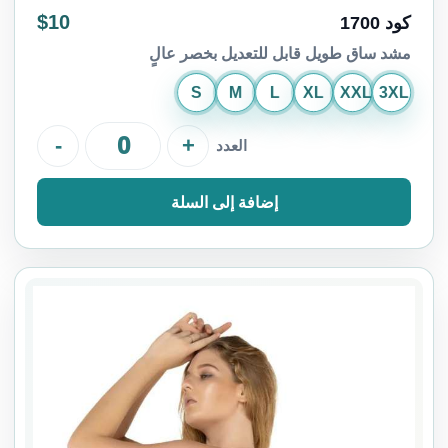
$10
كود 1700
مشد ساق طويل قابل للتعديل بخصر عالٍ
S
M
L
XL
XXL
3XL
-
+
العدد
إضافة إلى السلة