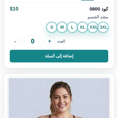
$10
كود 0800
مشد الجسم
S
M
L
XL
XXL
3XL
-
+
العدد
إضافة إلى السلة