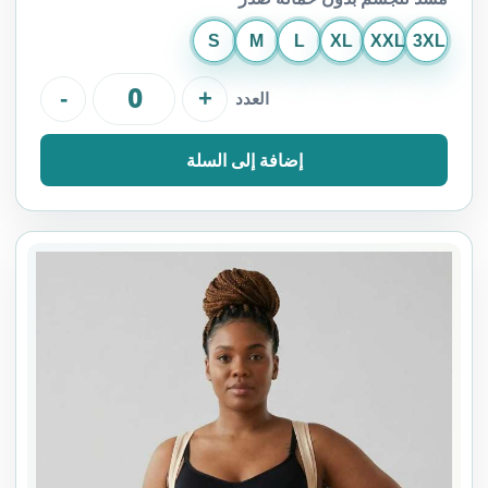
S
M
L
XL
XXL
3XL
-
+
العدد
إضافة إلى السلة