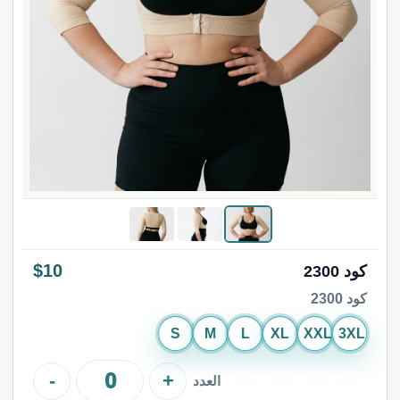
$10
كود 2300
كود 2300
S
M
L
XL
XXL
3XL
-
+
العدد