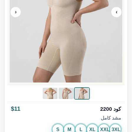
‹
›
$11
كود 2200
مشد كامل
S
M
L
XL
XXL
3XL