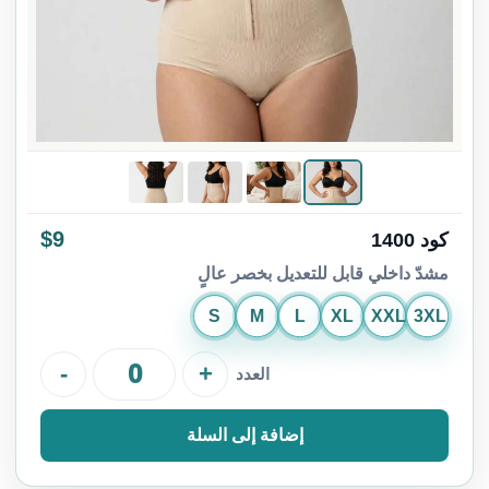
$9
كود 1400
مشدّ داخلي قابل للتعديل بخصر عالٍ
S
M
L
XL
XXL
3XL
-
+
العدد
إضافة إلى السلة