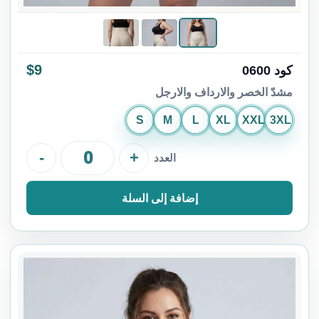
$9
كود 0600
مشدّ الخصر والارداف والارجل
S
M
L
XL
XXL
3XL
-
+
العدد
إضافة إلى السلة