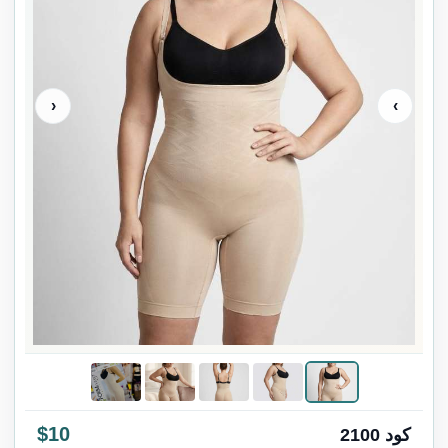
‹
›
$10
كود 2100