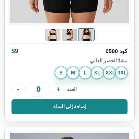
$9
كود 0500
مشدّ الخصر العالي
S
M
L
XL
XXL
3XL
-
+
العدد
إضافة إلى السلة