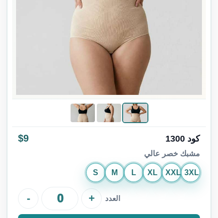
$9
كود 1300
مشبك خصر عالي
S
M
L
XL
XXL
3XL
-
+
العدد